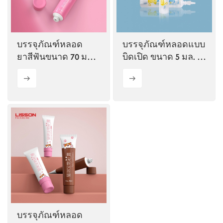
ไทย
Tiếng việt
บรรจุภัณฑ์หลอด
บรรจุภัณฑ์หลอดแบบ
ยาสีฟันขนาด 70 มล.
บิดเปิด ขนาด 5 มล. 15
中文
สำหรับสุนัขและแมว
มล. 25 มล. สำหรับ
ผลิตภัณฑ์ใช้แล้วทิ้ง
สำหรับสัตว์เลี้ยง
บรรจุภัณฑ์หลอด