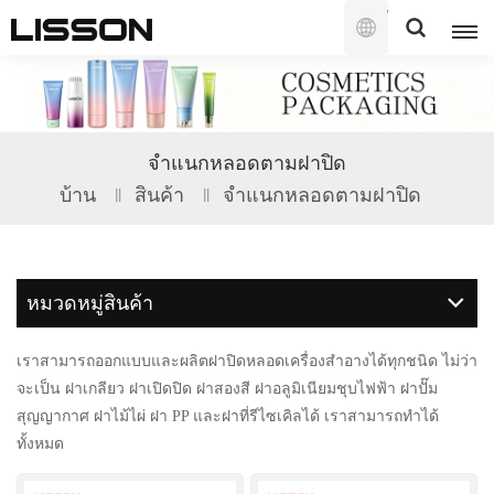
ไทย
English
จำแนกหลอดตามฝาปิด
français
บ้าน
สินค้า
จำแนกหลอดตามฝาปิด
русский
español
หมวดหมู่สินค้า
português
เราสามารถออกแบบและผลิตฝาปิดหลอดเครื่องสำอางได้ทุกชนิด ไม่ว่า
العربية
จะเป็น ฝาเกลียว ฝาเปิดปิด ฝาสองสี ฝาอลูมิเนียมชุบไฟฟ้า ฝาปั๊ม
สุญญากาศ ฝาไม้ไผ่ ฝา PP และฝาที่รีไซเคิลได้ เราสามารถทำได้
日本語
ทั้งหมด
한국의