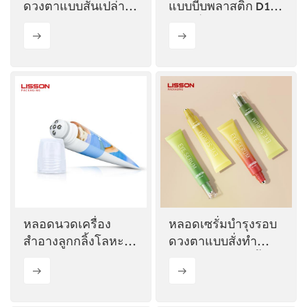
ดวงตาแบบสั่นเปล่า
แบบบีบพลาสติก D19
30 มล.
ABL เดี่ยว
หลอดนวดเครื่อง
หลอดเซรั่มบำรุงรอบ
สำอางลูกกลิ้งโลหะ 5
ดวงตาแบบสั่งทำ
ลูก ขนาด 30 มม. 40
พิเศษ พร้อมลูกกลิ้ง
มล. พร้อมหัวเสียบได้
เหล็ก