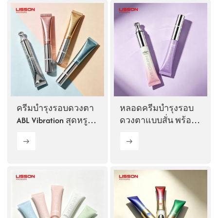
ครีมบำรุงรอบดวงตา
หลอดครีมบำรุงรอบ
ABL Vibration สุดหรูใน
ดวงตาแบบสั่น พร้อม
หลอด
หัว applicator ทำจาก
โลหะผสมสังกะสี