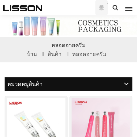
ไทย
English
หลอดอายครีม
français
บ้าน
สินค้า
หลอดอายครีม
русский
español
หมวดหมู่สินค้า
português
العربية
日本語
한국의