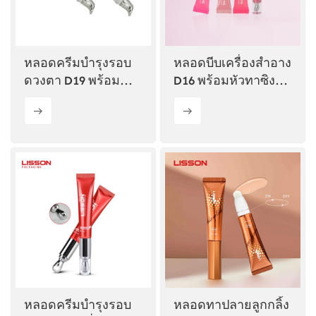
ไทย
Tiếng việt
หลอดครีมบำรุงรอบ
หลอดบีบเครื่องสำอาง
ดวงตา D19 พร้อม
D16 พร้อมหัวทาซิงก์
中文
ปลายหัวทาซิงก์
อัลลอย
อัลลอยแบบโค้ง
หลอดครีมบำรุงรอบ
หลอดทาปลายลูกกลิ้ง