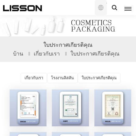
ไทย
English
ใบประกาศเกียรติคุณ
français
บ้าน
เกี่ยวกับเรา
ใบประกาศเกียรติคุณ
русский
español
เกี่ยวกับเรา
โรงงานลิสสัน
ใบประกาศเกียรติคุณ
português
العربية
日本語
한국의