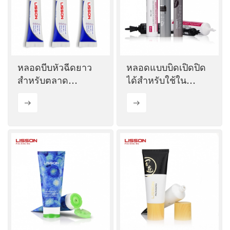
ไทย
Tiếng việt
中文
หลอดบีบหัวฉีดยาว
หลอดแบบบิดเปิดปิด
สำหรับตลาด
ได้สำหรับใช้ใน
เภสัชกรรม
อุตสาหกรรมยา