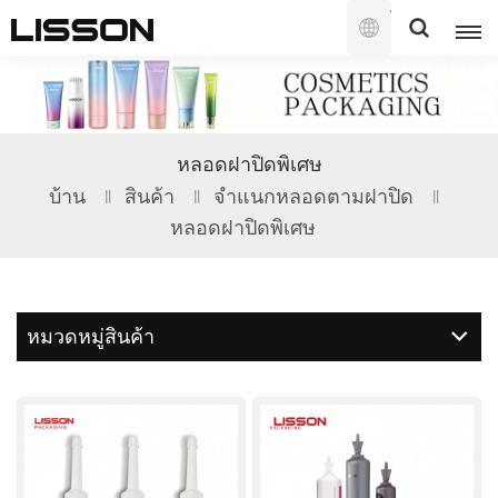
ไทย
English
หลอดฝาปิดพิเศษ
français
บ้าน
สินค้า
จำแนกหลอดตามฝาปิด
หลอดฝาปิดพิเศษ
русский
español
หมวดหมู่สินค้า
português
العربية
日本語
한국의