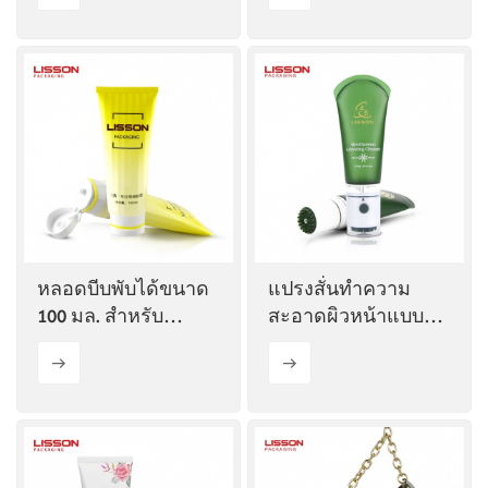
หลอดบีบพับได้ขนาด
แปรงสั่นทำความ
100 มล. สำหรับ
สะอาดผิวหน้าแบบ
ผลิตภัณฑ์บำรุงผิว
หลอดบีบ
พร้อมฝาปิดทรง
สามเหลี่ยม