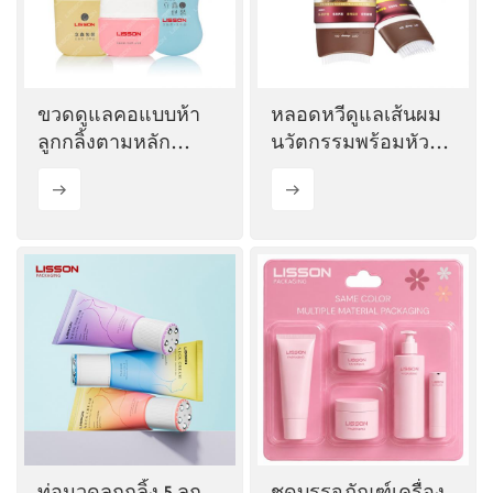
ไทย
Tiếng việt
ขวดดูแลคอแบบห้า
หลอดหวีดูแลเส้นผม
中文
ลูกกลิ้งตามหลัก
นวัตกรรมพร้อมหัว
สรีรศาสตร์
นวดแบบเปิด/ปิด
ท่อนวดลูกกลิ้ง 5 ลูก
ชุดบรรจุภัณฑ์เครื่อง