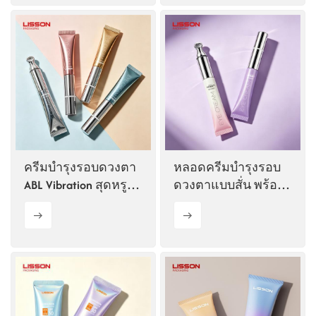
ครีมบำรุงรอบดวงตา
หลอดครีมบำรุงรอบ
ABL Vibration สุดหรูใน
ดวงตาแบบสั่น พร้อม
หลอด
หัว applicator ทำจาก
โลหะผสมสังกะสี