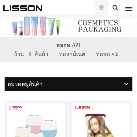
ไทย
English
หลอด ABL
français
บ้าน
สินค้า
ท่อลามิเนต
หลอด ABL
русский
español
หมวดหมู่สินค้า
português
العربية
日本語
한국의