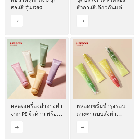
สองสี รุ่น D50
สำอางสีเดียวกันแต่
ทำจากวัสดุหลายชนิด
หลอดเครื่องสำอางทำ
หลอดเซรั่มบำรุงรอบ
จาก PE ผิวด้าน พร้อม
ดวงตาแบบสั่งทำ
ฝาปิดทรงกลมทำจาก
พิเศษ พร้อมลูกกลิ้ง
PP
เหล็ก