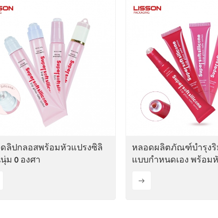
ดลิปกลอสพร้อมหัวแปรงซิลิ
หลอดผลิตภัณฑ์บำรุงริ
นุ่ม 0 องศา
แบบกำหนดเอง พร้อมหั
โคนอ่อนนุ่ม 0 องศา