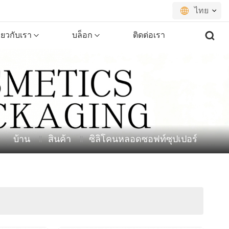
ไทย
ี่ยวกับเรา
บล็อก
ติดต่อเรา
English
français
русский
español
บ้าน
สินค้า
ซิลิโคนหลอดซอฟท์ซุปเปอร์
português
العربية
日本語
한국의