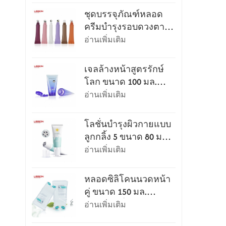
ชุดบรรจุภัณฑ์หลอด
ครีมบำรุงรอบดวงตา
พร้อมหัว applicator
อ่านเพิ่มเติม
เจลล้างหน้าสูตรรักษ์
โลก ขนาด 100 มล.
และ 120 มล. บรรจุใน
อ่านเพิ่มเติม
หลอด พร้อมฝาเปิดปิด
ง่าย
โลชั่นบำรุงผิวกายแบบ
ลูกกลิ้ง 5 ขนาด 80 มล.
และ 100 มล. สำหรับ
อ่านเพิ่มเติม
นวดและขูดผิว
หลอดซิลิโคนนวดหน้า
คู่ ขนาด 150 มล.
สำหรับเครื่องสำอาง
อ่านเพิ่มเติม