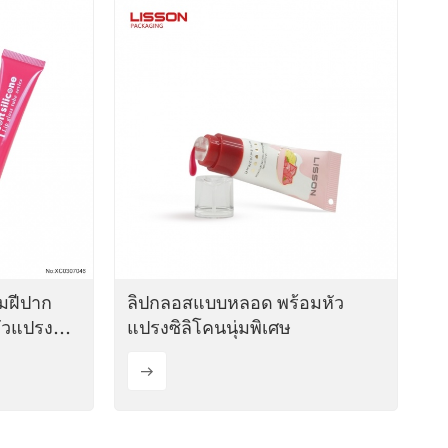
ไทย
Tiếng việt
中文
มฝีปาก
ลิปกลอสแบบหลอด พร้อมหัว
วแปรงซิลิ
แปรงซิลิโคนนุ่มพิเศษ