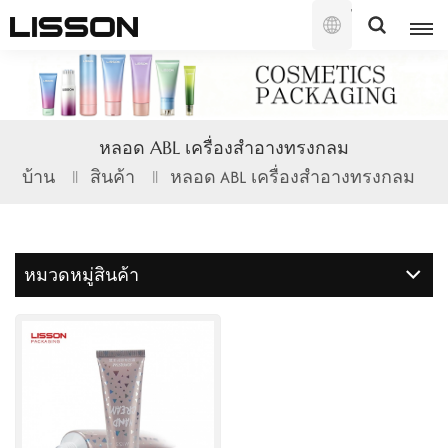
ไทย
English
หลอด ABL เครื่องสำอางทรงกลม
français
บ้าน
สินค้า
หลอด ABL เครื่องสำอางทรงกลม
русский
español
หมวดหมู่สินค้า
português
العربية
日本語
한국의