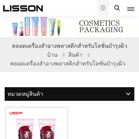
ไทย
English
หลอดเครื่องสำอางพลาสติกสำหรับโลชั่นบำรุงผิว
français
บ้าน
สินค้า
หลอดเครื่องสำอางพลาสติกสำหรับโลชั่นบำรุงผิว
русский
español
หมวดหมู่สินค้า
português
العربية
日本語
한국의