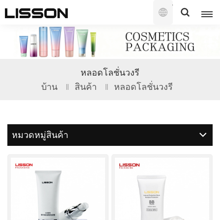
ไทย
English
หลอดโลชั่นวงรี
français
บ้าน
สินค้า
หลอดโลชั่นวงรี
русский
español
หมวดหมู่สินค้า
português
العربية
日本語
한국의