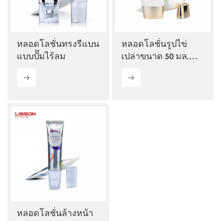
ไทย
Tiếng việt
หลอดโลชั่นทรงรีแบน
หลอดโลชั่นรูปไข่
แบบปั๊มไร้ลม
เปล่าขนาด 50 มล.
中文
สำหรับบีบีครีม
หลอดโลชั่นล้างหน้า