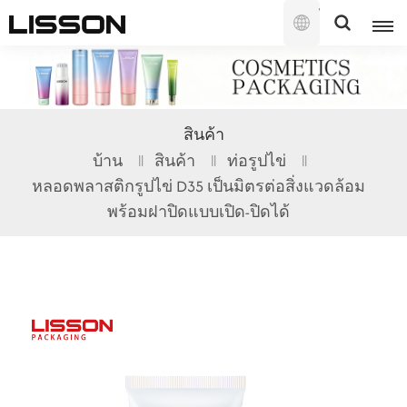
ไทย
English
สินค้า
français
บ้าน
สินค้า
ท่อรูปไข่
หลอดพลาสติกรูปไข่ D35 เป็นมิตรต่อสิ่งแวดล้อม
русский
พร้อมฝาปิดแบบเปิด-ปิดได้
español
português
العربية
日本語
한국의