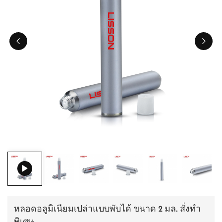
ไทย
Tiếng việt
中文
หลอดอลูมิเนียมเปล่าแบบพับได้ ขนาด 2 มล. สั่งทำ
พิเศษ