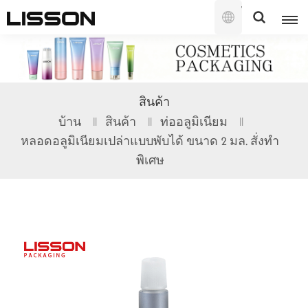
ไทย
English
สินค้า
français
บ้าน
สินค้า
ท่ออลูมิเนียม
หลอดอลูมิเนียมเปล่าแบบพับได้ ขนาด 2 มล. สั่งทำ
русский
พิเศษ
español
português
العربية
日本語
한국의