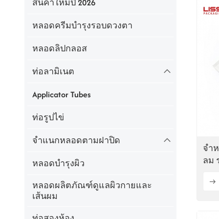
สินค้าใหม่ปี 2026
หลอดครีมบำรุงรอบดวงตา
หลอดลิปกลอส
ท่อลามิเนต
Applicator Tubes
ท่อรูปไข่
จำแนกหลอดตามฝาปิด
จำห
ลม ร
หลอดบำรุงผิว
หลอดผลิตภัณฑ์ดูแลผิวกายและ
เส้นผม
ท่อสองห้อง