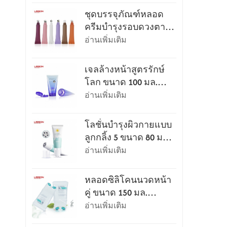
ชุดบรรจุภัณฑ์หลอด
ครีมบำรุงรอบดวงตา
พร้อมหัว applicator
อ่านเพิ่มเติม
เจลล้างหน้าสูตรรักษ์
โลก ขนาด 100 มล.
และ 120 มล. บรรจุใน
อ่านเพิ่มเติม
หลอด พร้อมฝาเปิดปิด
ง่าย
โลชั่นบำรุงผิวกายแบบ
ลูกกลิ้ง 5 ขนาด 80 มล.
และ 100 มล. สำหรับ
อ่านเพิ่มเติม
นวดและขูดผิว
หลอดซิลิโคนนวดหน้า
คู่ ขนาด 150 มล.
สำหรับเครื่องสำอาง
อ่านเพิ่มเติม