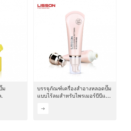
ไทย
Tiếng việt
中文
ั๊ม
บรรจุภัณฑ์เครื่องสำอางหลอดปั๊ม
.
แบบไร้ลมสำหรับไพรเมอร์บีบีแบบ
กำหนดเอง