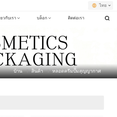
ไทย
ี่ยวกับเรา
บล็อก
ติดต่อเรา
English
français
русский
español
บ้าน
สินค้า
หลอดครีมปั๊มสุญญากาศ
português
العربية
日本語
한국의