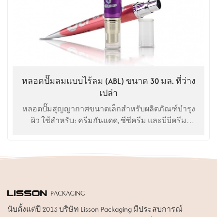
หลอดปั๊มลมแบบไร้ลม (ABL) ขนาด 30 มล. ที่ว่าง
เปล่า
หลอดปั๊มสุญญากาศขนาดเล็กสำหรับผลิตภัณฑ์บำรุง
ผิว ใช้สำหรับ: ครีมกันแดด, ซีซีครีม และบีบีครีม
ความจุ 10-30 มล. วัสดุเป็นพลาสติกและอลูมิเนียม การ
พิมพ์สามารถทำได้หลายวิธี เช่น ออฟเซ็ต, ซิลค์สกรีน,
ปั๊มร้อน, หรือติดฉลาก จี
นับตั้งแต่ปี 2013 บริษัท Lisson Packaging มีประสบการณ์