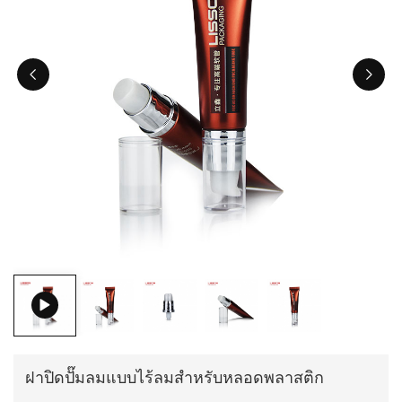
ไทย
Tiếng việt
中文
ฝาปิดปั๊มลมแบบไร้ลมสำหรับหลอดพลาสติก