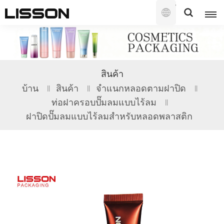
ไทย
English
สินค้า
français
บ้าน
สินค้า
จำแนกหลอดตามฝาปิด
ท่อฝาครอบปั๊มลมแบบไร้ลม
русский
ฝาปิดปั๊มลมแบบไร้ลมสำหรับหลอดพลาสติก
español
português
العربية
日本語
한국의