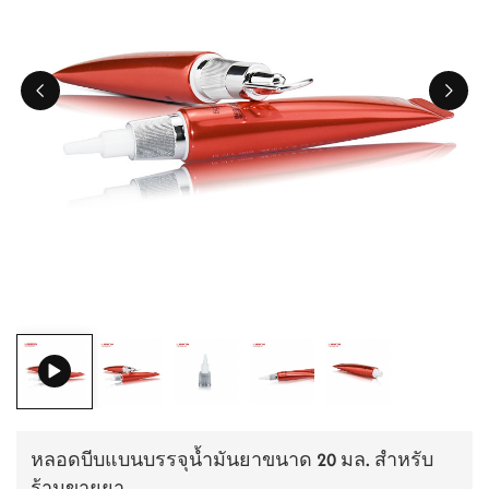
ไทย
Tiếng việt
中文
หลอดบีบแบนบรรจุน้ำมันยาขนาด 20 มล. สำหรับ
ร้านขายยา